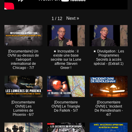
Next
»
1
/
12
[Documentaire] Un
★ Incroyable : il
★ Divulgation : Les
OVNI au-dessus de
existe une base
Programmes
l'aéroport
secrète sur la Lune
Secrets à accès
international de
affirme Steven
spécial - (Extrait 1)
Chicago - 7/7
Greer !
[Documentaire
[Documentaire
[Documentaire
OVNI] Les
OVNI] Le Triangle
OVNI] L' Incident
Lumières de
De Falkirk - 5/7
De Rendlesham -
Phoenix - 6/7
4/7