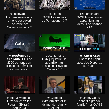
★ Incroyable :
[Documentaire
[Documentaire
L'armée américaine
OVNI] Les secrets
OVNI] Mystérieuses
a-t-elle découvert
du Pentagone - 3/7
apparitions au-
une Porte des
dessus de l'Irlande
Étoiles sous terre ?
- 2/7
★ 𝗦𝗲𝘂𝗹𝗲𝗺𝗲𝗻𝘁
[Documentaire
★ [𝗥𝗘𝗪𝗜𝗥𝗘𝗗]
𝘀𝘂𝗿 𝗚𝗮𝗶𝗮 : Plus de
OVNI] Mystérieuse
Libère ton Esprit
2500 contenus en
apparition au-
avec Joe Dispenza
illimité pour éveiller
dessus du Pays de
sur Gaia !
ta conscience...
Galles - 1/7
★ Interview de Luis
★ Complot
★ Jimmy Guieu
Elizondo chez Joe
extraterrestre et fin
dans "La grande
Rogan - (Extrait) -
du monde - Jimmy
famille" : les OVNIS
Août 2024
Guieu 1992
- 1990